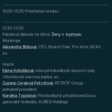
15.00–15.30 Přestávka na kávu
15.30–17.00
Panelová diskuse na téma:
Ženy v byznysu
Moderuje:
Alexandra Bízková
, CEO, Board Chair, Pro Arte SICAV,
a.s.
Hosté:
Elena Kohútiková
, místopředsedkyně dozorčí rady,
Všeobecná úverová banka, a.s.
Zuzana Ceralová Petrofová
, PETROF Group
jednatel/president
Karolína Topolová
, Předsedkyně představenstva a
generální ředitelka, AURES Holdings