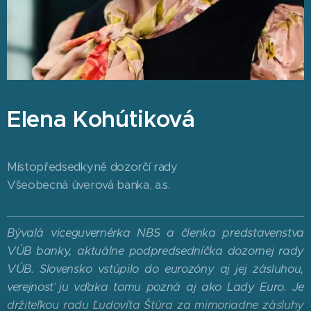
Elena Kohútiková
Místopředsedkyně dozorčí rady
Všeobecná úverová banka, a.s.
Bývalá viceguvernérka NBS a členka predstavenstva
VÚB banky, aktuálne podpredsedníčka dozornej rady
VÚB. Slovensko vstúpilo do eurozóny aj jej zásluhou,
verejnosť ju vďaka tomu pozná aj ako Lady Euro. Je
držiteľkou radu Ľudovíta Štúra za mimoriadne zásluhy