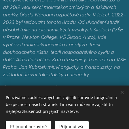
až 2019 vedl sekci makroekonomických a fiskálních
analýz Úřadu Národní rozpočtové rady. V letech 2022–
2023 byl vedoucím tohoto úřadu. Od ukončení studií
působil také na ekonomických vysokých školách (VŠE
v Praze, Newton College, VŠ Škoda Auto), kde
vyučoval makroekonomickou analýzu, teorii
dlouhodobého růstu, teorii hospodářského cyklu a
další. Aktuálně učí na Katedře veřejných financí na VŠE
Praha. Jan Kubíček mluví anglicky a francouzsky, na
základní úrovni také italsky a německy.
Členem bankovní rady České národní banky je od 13.
února 2023.
Používáme cookies, abychom zajistili správné fungování a
bezpečnost našich stránek. Tím vám můžeme zajistit tu
nejlepší zkušenost při jejich návštěvě.
Přijmout nezbytné
Přijmout vše