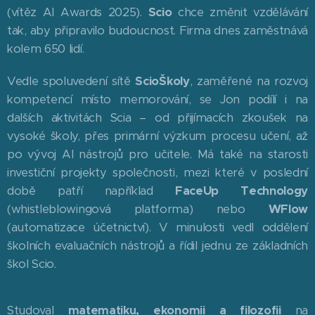
(vítěz AI Awards 2025).
Scio
chce změnit vzdělávání
tak, aby připravilo budoucnost. Firma dnes zaměstnává
kolem 650 lidí.
Vedle spoluvedení sítě
ScioŠkoly
, zaměřené na rozvoj
kompetencí místo memorování, se Jon podílí i na
dalších aktivitách Scia – od přijímacích zkoušek na
vysoké školy, přes primární výzkum procesu učení, až
po vývoj AI nástrojů pro učitele. Má také na starosti
investiční projekty společnosti, mezi které v poslední
době patří například
FaceUp Technology
(whistleblowingová platforma) nebo
WFlow
(automatizace účetnictví). V minulosti vedl oddělení
školních evaluačních nástrojů a řídil jednu ze základních
škol Scio.
Studoval
matematiku, ekonomii a filozofii
na