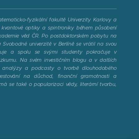
ematicko-fyzikální fakultě Univerzity Karlovy a
ti kvantové optiky a spintroniky během působení
kademie věd ČR. Po postdoktorském pobytu na
 Svobodné univerzitě v Berlíně se vrátil na svou
uje a spolu se svými studenty pokračuje v
ýzkumu. Na svém investičním blogu a v dalších
e, analýzy a podcasty o tvorbě dlouhodobého
vestování na důchod, finanční gramotnosti a
ímá se také o popularizaci vědy, literární tvorbu,