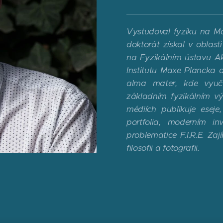
Vystudoval fyziku na Mat
doktorát získal v oblas
na Fyzikálním ústavu A
Institutu Maxe Plancka a
alma mater, kde vyuč
základním fyzikálním v
médiích publikuje esej
portfolia, moderním in
problematice F.I.R.E. Zaj
filosofii a fotografii.